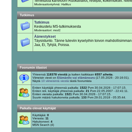
Tervetuloa kahvioon! Ruokavaliot, reseptit, kokemukset. Niel
Moderaattoriryhmä: Hallitus
Tutkimus
Tutkimus
Keskustelu MS-tutkimuksesta
Moderaattori: mod1
Äänestykset
Täysistunto. Tänne tuleviin kyselyihin toivon mahdollisimm
Jaa, Ei, Tyhjiä, Poissa.
Foorumin tilastot
Yhteensä
118378 viestiä
ja kaiken kaikkiaan
6557 aihetta
.
Viimeisin viesti on
Elämänilo vai elämänsuru
(17.05.2026 - 20:16:01).
Näytä
10 viimeisintä viestiä
tästä foorumista
Eniten käyttäjiä yhteensä paikalla:
1522
Pvm 30.04.2026 - 17:07:15.
Eniten rek. käyttäjiä yhteensä paikalla:
21
Pvm 22.05.2007 - 22:41:11.
Eniten vieraita paikalla:
1521
Pvm 30.04.2026 - 17:07:15.
Suurin määrä hakukoneita paikalla:
133
Pvm 29.01.2018 - 05:35:44.
Paikalla olevat käyttäjät
Käyttäjää:
0
Vierasta:
11
Hakukoneet:
4
MSN Search (4)