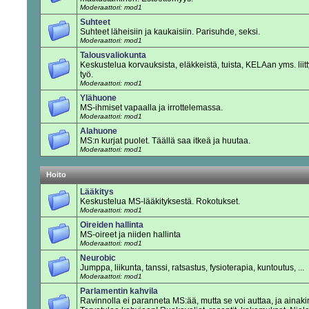
Moderaattori: mod1
Suhteet
Suhteet läheisiin ja kaukaisiin. Parisuhde, seksi.
Moderaattori: mod1
Talousvaliokunta
Keskustelua korvauksista, eläkkeistä, tuista, KELAan yms. liitt
työ.
Moderaattori: mod1
Ylähuone
MS-ihmiset vapaalla ja irrottelemassa.
Moderaattori: mod1
Alahuone
MS:n kurjat puolet. Täällä saa itkeä ja huutaa.
Moderaattori: mod1
Hoito
Lääkitys
Keskustelua MS-lääkityksestä. Rokotukset.
Moderaattori: mod1
Oireiden hallinta
MS-oireet ja niiden hallinta
Moderaattori: mod1
Neurobic
Jumppa, liikunta, tanssi, ratsastus, fysioterapia, kuntoutus, ...
Moderaattori: mod1
Parlamentin kahvila
Ravinnolla ei paranneta MS:ää, mutta se voi auttaa, ja ainakin