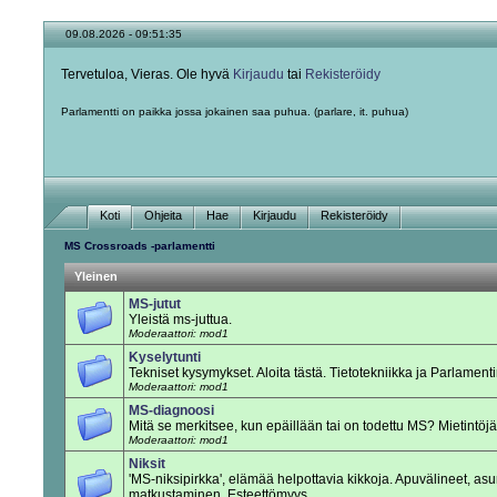
09.08.2026 - 09:51:35
Tervetuloa, Vieras. Ole hyvä
Kirjaudu
tai
Rekisteröidy
Parlamentti on paikka jossa jokainen saa puhua. (parlare, it. puhua)
Koti
Ohjeita
Hae
Kirjaudu
Rekisteröidy
MS Crossroads -parlamentti
Yleinen
MS-jutut
Yleistä ms-juttua.
Moderaattori: mod1
Kyselytunti
Tekniset kysymykset. Aloita tästä. Tietotekniikka ja Parlamenti
Moderaattori: mod1
MS-diagnoosi
Mitä se merkitsee, kun epäillään tai on todettu MS? Mietintöjä
Moderaattori: mod1
Niksit
'MS-niksipirkka', elämää helpottavia kikkoja. Apuvälineet, as
matkustaminen. Esteettömyys.